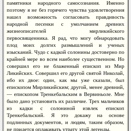
памятники народного самосознания. Именно
поэтому я не без горячего чувства удовлетворения
нашел возможность согласовать правдивость
народной песенки с умолчанием древних
жизнеописателей мирликийского
первосвященника. Я рад, что могу обнародовать
плод моих долгих размышлений и ученых
изысканий. Чудо с кадкой солонины достоверно по
крайней мере во всем наиболее существенном. Но
совершил его не блаженный епископ из Мир
Ликийских. Совершил его другой святой Николай,
ибо их двое: один, как мы уже сказали, был
епископом Мирликийским; другой, менее древний,
— епископом Тренкебальским в Вервиньоле. Мне
было дано установить их различие. Трех мальчиков
из кадки с солониной извлек епископ
Тренкебальский. Я это докажу на основе
подлинных документов, и людям, таким образом,
не придется оплакивать утрату этой легенды.