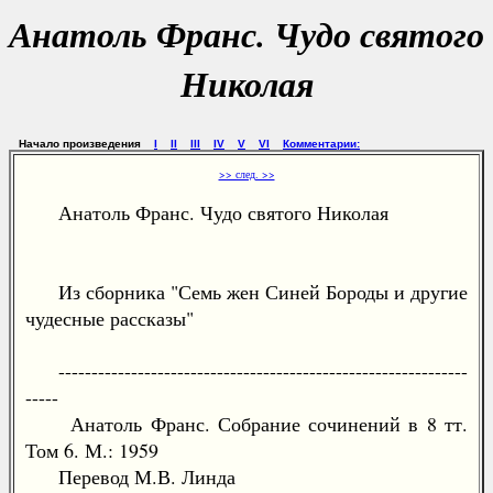
Анатоль Франс. Чудо святого
Николая
Начало произведения
I
II
III
IV
V
VI
Комментарии:
>> след. >>
Анатоль Франс. Чудо святого Николая
Из сборника "Семь жен Синей Бороды и другие
чудесные рассказы"
--------------------------------------------------------------
-----
Анатоль Франс. Собрание сочинений в 8 тт.
Том 6. М.: 1959
Перевод М.В. Линда