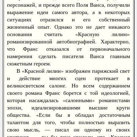
персонажей, и прежде всего Поля Ванса, получили
выражение идеи самого автора, а в некоторых
ситуациях отразился и его собственный
жизненный опыт. Однако это не дает никакого
основания считать «Красную лилию»
романизированной автобиографией. Характерно,
что Франс отказался от первоначального
намерения сделать писателя Ванса главным
сюжетным героем.
В «Красной лилии» изображен парижский свет
и действие многих сцен протекает в
великосветском салоне. Но всем содержанием
своего романа Франс борется с той идеологией,
которая насаждалась «салонными» романистами
эпохи, идеализировавшими высшие круги
общества. «Если бы я обладал достаточным
талантом для того, чтобы полностью выразить
свою мысль, — писал он одному из своих
критиков, — вы бы ясно увидели, что «Красная