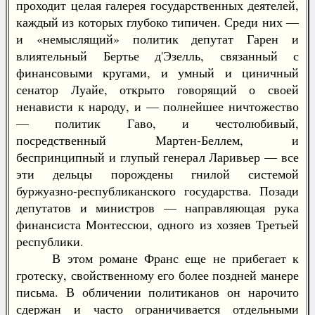
проходит целая галерея государственных деятелей,
каждый из которых глубоко типичен. Среди них —
и «немыслящий» политик депутат Гарен и
влиятельный Бертье д'Эзелль, связанный с
финансовыми кругами, и умный и циничный
сенатор Луайе, открыто говорящий о своей
ненависти к народу, и — полнейшее ничтожество
— политик Гаво, и честолюбивый,
посредственный Мартен-Беллем, и
беспринципный и глупый генерал Ларивьер — все
эти дельцы порождены гнилой системой
буржуазно-республиканского государства. Позади
депутатов и министров — направляющая рука
финансиста Монтессюи, одного из хозяев Третьей
республики.
В этом романе Франс еще не прибегает к
гротеску, свойственному его более поздней манере
письма. В обличении политиканов он нарочито
сдержан и часто ограничивается отдельными