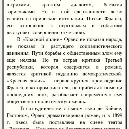
штрихами, кратким диалогом, беглыми
зарисовками. Но в этой сдержанности легко
уловить сатирические интонации. Поэзия Франса,
его отношение к персонажам и событиям
выступают совершенно отчетливо.
В «Красной лилии» Франс не показал народа,
не показал и растущего социалистического
движения. Пути борьбы с общественным злом ему
еще неясны. Но та острая критика Третьей
республики, которая содержится в романе,
является критикой подлинно демократической.
«Красная лилия» — первое крупное произведение
Франса, в котором писатель, не прибегая к помощи
прошедших эпох, разоблачает современную ему
общественно-политическую жизнь.
В сотрудничестве с сыном г-жи де Кайаве,
Гастоном, Франс драматизировал роман, и в 1899
г. пьеса была поставлена на сцене театра
«Водевиль». Несмотря на блестящую игру актеров,