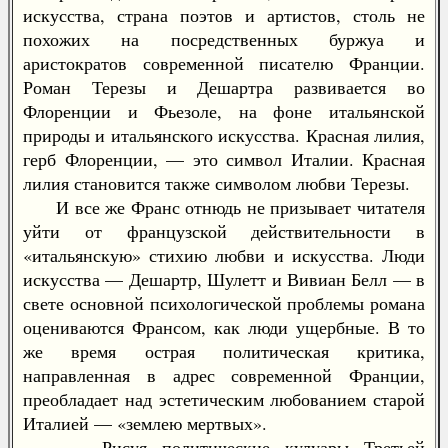
искусства, страна поэтов и артистов, столь не
похожих на посредственных буржуа и
аристократов современной писателю Франции.
Роман Терезы и Дешартра развивается во
Флоренции и Фьезоле, на фоне итальянской
природы и итальянского искусства. Красная лилия,
герб Флоренции, — это символ Италии. Красная
лилия становится также символом любви Терезы.
И все же Франс отнюдь не призывает читателя
уйти от французской действительности в
«итальянскую» стихию любви и искусства. Люди
искусства — Дешартр, Шулетт и Вивиан Белл — в
свете основной психологической проблемы романа
оцениваются Франсом, как люди ущербные. В то
же время острая политическая критика,
направленная в адрес современной Франции,
преобладает над эстетическим любованием старой
Италией — «землею мертвых».
Рисуя политические кулуары Третьей