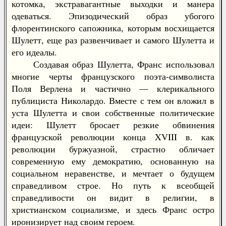
котомка, экстравагантные выходки и манера
одеваться. Эпизодический образ убогого
флорентинского сапожника, которым восхищается
Шулетт, еще раз развенчивает и самого Шулетта и
его идеалы.
Создавая образ Шулетта, Франс использовал
многие черты французского поэта-символиста
Поля Верлена и частично — клерикального
публициста Николардо. Вместе с тем он вложил в
уста Шулетта и свои собственные политические
идеи: Шулетт бросает резкие обвинения
французской революции конца XVIII в. как
революции буржуазной, страстно обличает
современную ему демократию, основанную на
социальном неравенстве, и мечтает о будущем
справедливом строе. Но путь к всеобщей
справедливости он видит в религии, в
христианском социализме, и здесь Франс остро
иронизирует над своим героем.