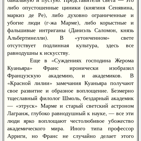
либо опустошенные циники (княгиня Сенявина,
маркиз де Ре), либо духовно ограниченные и
убогие люди (г-жа Марме), либо корыстные и
фальшивые интриганы (Даниэль Саломон, князь
Альбертинелли). В «утонченном» свете
отсутствует подлинная культура, здесь все
равнодушны к искусству.
Еще в «Суждениях господина Жерома
Куаньяра» Франс иронически изобразил
Французскую академию, и академиков. В
«Красной лилии» замечания Куаньяра получают
свое развитие и образное воплощение. Безмерно
тщеславный филолог Шмоль, бездарный академик
— «этруск» Марме и старый светский астроном
Лагранж, глубоко равнодушный к науке, — все эти
люди ярко воплощают честолюбивое убожество
академического мира. Иного типа профессор
Арриги, но Франс не случайно делает этого