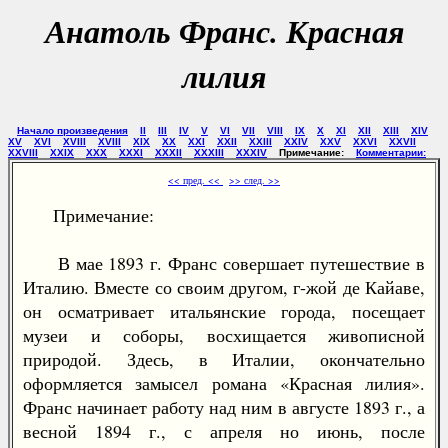
Анатоль Франс. Красная
лилия
Начало произведения
II
III
IV
V
VI
VII
VIII
IX
X
XI
XII
XIII
XIV
XV
XVI
XVIII
XVIII
XIX
XX
XXI
XXII
XXIII
XXIV
XXV
XXVI
XXVII
XXVIII
XXIX
XXX
XXXI
XXXII
XXXIII
XXXIV
Примечание:
Комментарии:
<< пред. <<
>> след. >>
Примечание:
В мае 1893 г. Франс совершает путешествие в
Италию. Вместе со своим другом, г-жой де Кайаве,
он осматривает итальянские города, посещает
музеи и соборы, восхищается живописной
природой. Здесь, в Италии, окончательно
оформляется замысел романа «Красная лилия».
Франс начинает работу над ним в августе 1893 г., а
весной 1894 г., с апреля но июнь, после