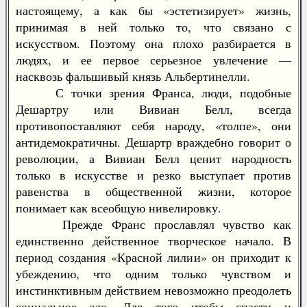
настоящему, а как бы «эстетизирует» жизнь,
принимая в ней только то, что связано с
искусством. Поэтому она плохо разбирается в
людях, и ее первое серьезное увлечение —
насквозь фальшивый князь Альбертинелли.
С точки зрения Франса, люди, подобные
Дешартру или Вивиан Белл, всегда
противопоставляют себя народу, «толпе», они
антидемократичны. Дешартр враждебно говорит о
революции, а Вивиан Белл ценит народность
только в искусстве и резко выступает против
равенства в общественной жизни, которое
понимает как всеобщую нивелировку.
Прежде Франс прославлял чувство как
единственно действенное творческое начало. В
период создания «Красной лилии» он приходит к
убеждению, что одним только чувством и
инстинктивным действием невозможно преодолеть
социальное зло. Для того чтобы спасти и