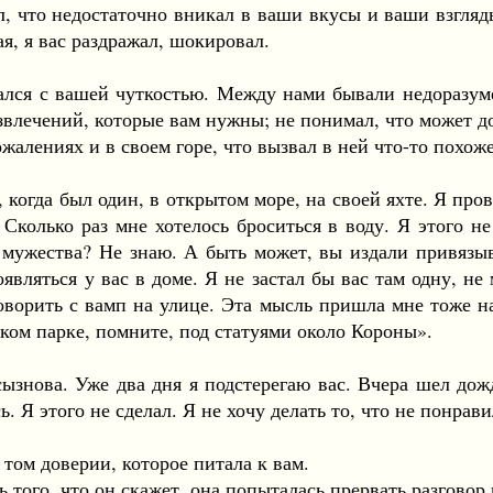
ял, что недостаточно вникал в ваши вкусы и ваши взгля
ая, я вас раздражал, шокировал.
 с вашей чуткостью. Между нами бывали недоразумени
развлечений, которые вам нужны; не понимал, что может 
ениях и в своем горе, что вызвал в ней что-то похоже
огда был один, в открытом море, на своей яхте. Я пров
Сколько раз мне хотелось броситься в воду. Я этого н
 мужества? Не знаю. А быть может, вы издали привязы
оявляться у вас в доме. Я не застал бы вас там одну, н
ворить с вамп на улице. Эта мысль пришла мне тоже на 
ьском парке, помните, под статуями около Короны».
ова. Уже два дня я подстерегаю вас. Вчера шел дождь
. Я этого не сделал. Я не хочу делать то, что не понрав
ом доверии, которое питала к вам.
ого, что он скажет, она попыталась прервать разговор 