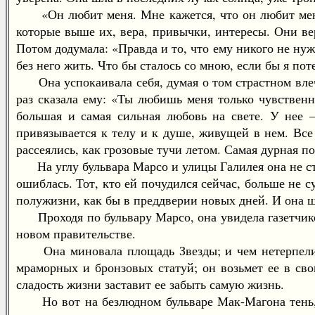
«Он любит меня. Мне кажется, что он любит меня п
которые выше их, вера, привычки, интересы. Они веря
Потом додумала: «Правда и то, что ему никого не нуж
без него жить. Что бы сталось со мною, если бы я пот
Она успокаивала себя, думая о том страстном влече
раз сказала ему: «Ты любишь меня только чувствен
большая и самая сильная любовь на свете. У нее 
привязывается к телу и к душе, живущей в нем. Все
рассеялись, как грозовые тучи летом. Самая дурная по
На углу бульвара Марсо и улицы Галилея она не стол
ошиблась. Тот, кто ей почудился сейчас, больше не с
полужизни, как бы в преддверии новых дней. И она шл
Проходя по бульвару Марсо, она увидела газетчиков
новом правительстве.
Она миновала площадь Звезды; и чем нетерпеливее
мраморных и бронзовых статуй; он возьмет ее в сво
сладость жизни заставит ее забыть самую жизнь.
Но вот на безлюдном бульваре Мак-Магона тень, ко