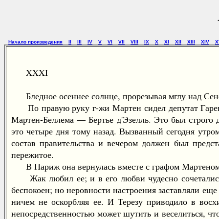
Начало произведения
II
III
IV
V
VI
VII
VIII
IX
X
XI
XII
XIII
XIV
X
XXXI
Бледное осеннее солнце, прорезывая мглу над Сено
По правую руку г-жи Мартен сидел депутат Гарен,
Мартен-Беллема — Бертье д'Эзелль. Это был строго 
это четыре дня тому назад. Вызванный сегодня утром
состав правительства и вечером должен был предст
пережитое.
В Париж она вернулась вместе с графом Мартеном к
Жак любил ее; и в его любви чудесно сочетались с
беспокоен; но неровности настроения заставляли еще 
ничем не оскорбляя ее. И Терезу приводило в восх
непосредственностью может шутить и веселиться, чт