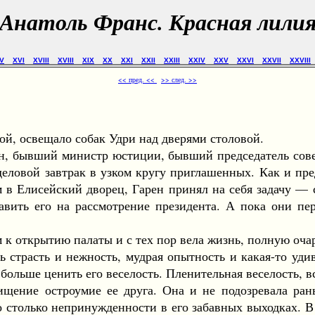
Анатоль Франс. Красная лили
V
XVI
XVIII
XVIII
XIX
XX
XXI
XXII
XXIII
XXIV
XXV
XXVI
XXVII
XXVIII
<< пред. <<
>> след. >>
й, освещало собак Удри над дверями столовой.
 бывший министр юстиции, бывший председатель совета
деловой завтрак в узком кругу приглашенных. Как и п
 в Елисейский дворец, Гарен принял на себя задачу — с
авить его на рассмотрение президента. А пока они пе
 открытию палаты и с тех пор вела жизнь, полную оча
трасть и нежность, мудрая опытность и какая-то удиви
больше ценить его веселость. Пленительная веселость, 
ищение остроумие ее друга. Она и не подозревала ра
о столько непринужденности в его забавных выходках. В