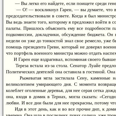
— Вы легко его найдете, если поищете среди генер
— О! — воскликнул Гарен, — вы думаете, что выбра
председательствовали в совете. Когда я был министр
Вы ведь знаете того, которому я предложил войти в со
палаты. Пришлось объяснить ему все подробности па
подкомиссии, докладчики, обсуждение бюджета. Он по
недели он уже до тонкостой знал свое ремесло, уже 
помощь президента Греви, который не доверял военны
что портфель военного министра можно отдать наспех,
И Гарен еще вздрагивал, вспоминая своего бывшего
Тереза встала из-за стола. Сенатор Луайе предложи
Политических деятелей она оставила в гостиной. Она
Рыжеватая мгла застилала Сену, каменные набер
великолепием умирающего дня. С момента возвращен
колеблет оголенные деревья, для нее серая сетка дожд
она, входя в домик в Тернах, могла сказать: «Сего
любви. И все дни были для нее прекрасны, потому что
Идя в этот день, как и во все прочие днп, к домик
уверена. Она шла в последних лучах солнца, уже трон