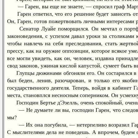
— Гарен, вы еще не знаете, — спросил граф Мартен
Гарен ответил, что его решение будет зависеть от 
Он, Гарен, готов пожертвовать личными интересами 
Сенатор Луайе поморщился. Он мечтал о портфеле
законоведения, с успехом давал уроки за столиками 
чтобы навлечь на себя преследования, стать жертво
прессу, как на оружие оппозиции, которое всякое уме
все могли увидеть, как он, человек, издавна принадл
свод законов, ужиная кислой капустой, сумеет быть 
Глупцы дюжинами обгоняли его. Он состарился в сен
был беден, ленив, разочарован, и только его якоб
государственного деятеля. Теперь, войдя в кабинет 
места, становплся несносным соперником. Он усмехнул
Господин Бертье д'Эзелль, очень спокойный, очень 
— Не думаете ли вы, господин Гарен, что следовало
мы?
— Их она погубила, — нетерпеливо возразил Гарен.
С мыслителями дела не поведешь. А впрочем, будем о