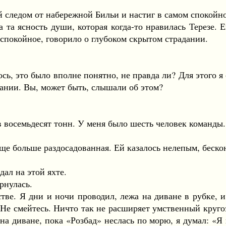
следом от набережной Бильи и настиг в самом спокойно
 ясность души, которая когда-то нравилась Терезе. Ег
 спокойное, говорило о глубоком скрытом страдании.
, это было вполне понятно, не правда ли? Для этого я с
авании. Вы, может быть, слышали об этом?
семьдесят тонн. У меня было шесть человек команды. Я
е больше раздосадованная. Ей казалось нелепым, беско
л на этой яхте.
рнулась.
 Я дни и ночи проводил, лежа на диване в рубке, и б
Не смейтесь. Ничто так не расширяет умственный кругоз
на диване, пока «Розбад» неслась по морю, я думал: «Я