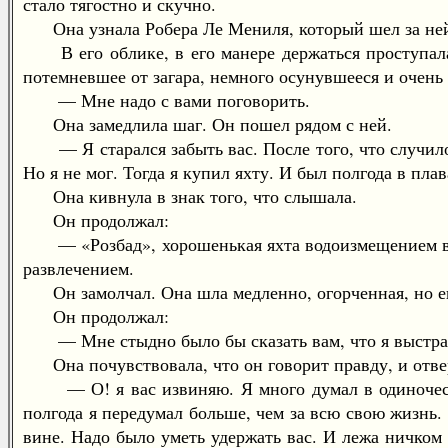
стало тягостно и скучно.
Она узнала Робера Ле Мениля, который шел за ней 
В его облике, в его манере держаться проступала та
потемневшее от загара, немного осунувшееся и очень
— Мне надо с вами поговорить.
Она замедлила шаг. Он пошел рядом с ней.
— Я старался забыть вас. После того, что случилось
Но я не мог. Тогда я купил яхту. И был полгода в пл
Она кивнула в знак того, что слышала.
Он продолжал:
— «Розбад», хорошенькая яхта водоизмещением в во
развлечением.
Он замолчал. Она шла медленно, огорченная, но ещ
Он продолжал:
— Мне стыдно было бы сказать вам, что я выстрада
Она почувствовала, что он говорит правду, и отве
— О! я вас извиняю. Я много думал в одиночестве.
полгода я передумал больше, чем за всю свою жизнь. 
вине. Надо было уметь удержать вас. И лежа ничком 