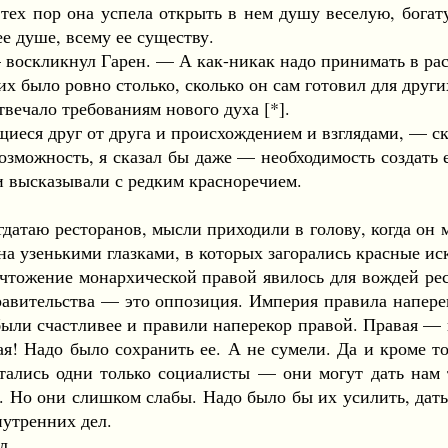
 тех пор она успела открыть в нем душу веселую, бога
ее душе, всему ее существу.
скликнул Гарен. — А как-никак надо принимать в расч
было ровно столько, сколько он сам готовил для других
ечало требованиям нового духа [*].
ся друг от друга и происхождением и взглядами, — ск
зможность, я сказал бы даже — необходимость создать 
ми высказывали с редким красноречием.
таю ресторанов, мысли приходили в голову, когда он мя
на узенькими глазками, в которых загорались красные иск
ожение монархической правой явилось для вождей рес
авительства — это оппозиция. Империя правила напере
были счастливее и правили наперекор правой. Правая — 
ая! Надо было сохранить ее. А не сумели. Да и кроме т
стались одни только социалисты — они могут дать нам
. Но они слишком слабы. Надо было бы их усилить, дать
нутренних дел.
л.