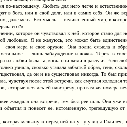
о-настоящему. Любить для него легче и естественнее
т в бога, или в свой долг, или в самих себя. Он же вер
но, даже меня. Его мысль — великолепный мир, в которо
еряла его?»
нии, которое он чувствовал к ней, которое стало для н
ной любовью. Я не жалуюсь, это может быть единственн
— своя мера и свое оружие. Она полна смысла и обр
 остальное — лишь заблуждение и ложь». Тереза в свое
ра их любви была та, когда они жили в разлуке. Если лю
ько узнала, сколько угадала забытый образ, тень, сколь
уществовал, да он и не существовал никогда. То был пр
а, чувствуя после этой встречи, как смутная холодная т
, которые неслись ей навстречу, протягивая номера веч
 жаждала она встречи, тем быстрее шла. Она уже ви
и объятия и понесет ее, истомленную, трепещущую от 
торая мелькнула перед ней на углу улицы Галилея, при