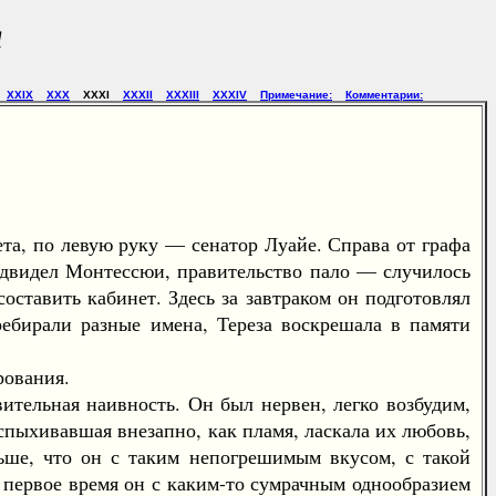
я
XXIX
XXX
XXXI
XXXII
XXXIII
XXXIV
Примечание:
Комментарии:
, по левую руку — сенатор Луайе. Справа от графа
редвидел Монтессюи, правительство пало — случилось
оставить кабинет. Здесь за завтраком он подготовлял
ребирали разные имена, Тереза воскрешала в памяти
рования.
тельная наивность. Он был нервен, легко возбудим,
вспыхивавшая внезапно, как пламя, ласкала их любовь,
ньше, что он с таким непогрешимым вкусом, с такой
 первое время он с каким-то сумрачным однообразием