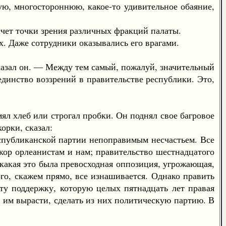
тую, многостороннюю, какое-то удивительное обаяние,
ет точки зрения различных фракций палаты.
. Даже сотрудники оказывались его врагами.
азал он. — Между тем самый, пожалуй, значительный
единство воззрений в правительстве республики. Это,
л хлеб или строгал пробки. Он поднял свое багровое
орки, сказал:
публиканской партии непоправимым несчастьем. Все
кор орлеанистам и нам; правительство шестнадцатого
какая это была превосходная оппозиция, угрожающая,
ого, скажем прямо, все изнашивается. Однако править
 ту поддержку, которую целых пятнадцать лет правая
 им вырасти, сделать из них политическую партию. В