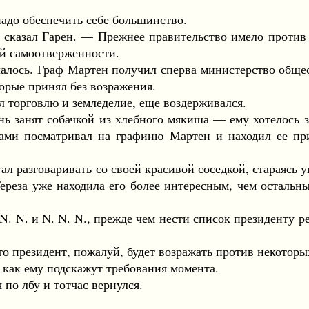
о обеспечить себе большинство.
ал Гарен. — Прежнее правительство имело против на
ей самоотверженности.
ось. Граф Мартен получил сперва министерство обществ
орые принял без возражения.
 торговлю и земледелие, еще воздерживался.
занят собачкой из хлебного мякиша — ему хотелось за
ами посматривал на графиню Мартен и находил ее при
 разговаривать со своей красивой соседкой, стараясь у
ереза уже находила его более интересным, чем остальных
 N. и N. N. N., прежде чем нести список президенту р
президент, пожалуй, будет возражать против некоторы
ак ему подскажут требования момента.
о лбу и тотчас вернулся.