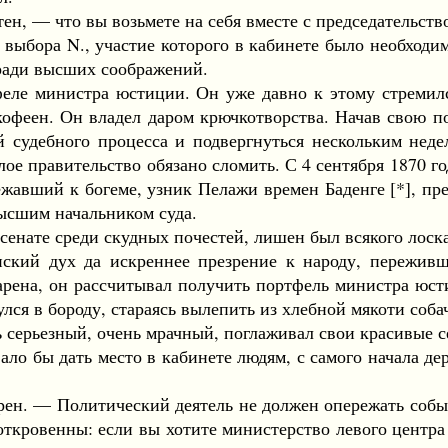
, — что вы возьмете на себя вместе с председательств
выбора N., участие которого в кабинете было необходи
ради высших соображений.
 министра юстиции. Он уже давно к этому стремился.
кофеен. Он владел даром крючкотворства. Начав свою п
й судебного процесса и подвергнуться нескольким нед
лое правительство обязано сломить. С 4 сентября 1870 г
ежавший к богеме, узник Пелажи времен Баденге [*], пр
высшим начальником суда.
ате среди скудных почестей, лишен был всякого лоска
инский дух да искреннее презрение к народу, пережи
Гарена, он рассчитывал получить портфель министра юст
ся в бороду, стараясь вылепить из хлебной мякоти соба
серьезный, очень мрачный, поглаживал свои красивые с
 бы дать место в кабинете людям, с самого начала де
 — Политический деятель не должен опережать событи
ткровенны: если вы хотите министерство левого центра 