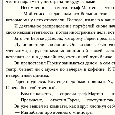
что ни парламент, ни страна не будут с вами.
— Несомненно, — заметил граф Мартен, — что над
— Мой список и даст нам это большинство, — сказ
которые мы у него отвоевали. Господа, взываю к ваш
И деятельное распределение портфелей снова начал
свою некомпетентность, потом иностранные дела, кот
Зато г-н Бертье д'Эзелль, которому Гарен предлагал
Луайе достались колонии. Он, казалось, был очень 
узенькими, окруженными морщинистой кожей глазк
встречать ее и в дальнейшем, стать к ней чуть ближе.
Он предоставил Гарену заниматься делом, а сам стал
театр, бывает ли с мужем по вечерам в кофейне. И Т
невероятный цинизм.
Гарен поднялся. Ему еще надо было повидать N., N.
Гарена был собственный.
— Вам не кажется, — спросил граф Мартен, — что 
— Президент, — ответил Гарен, — поступит так, к
Он уже вышел из комнаты, как вдруг хлопнул себя п
— Мы забыли про военного министра.