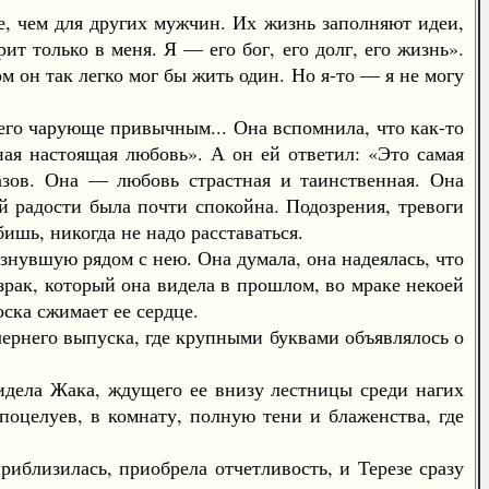
, чем для других мужчин. Их жизнь заполняют идеи,
ит только в меня. Я — его бог, его долг, его жизнь».
м он так легко мог бы жить один. Но я-то — я не могу
его чарующе привычным... Она вспомнила, что как-то
ая настоящая любовь». А он ей ответил: «Это самая
азов. Она — любовь страстная и таинственная. Она
й радости была почти спокойна. Подозрения, тревоги
бишь, никогда не надо расставаться.
знувшую рядом с нею. Она думала, она надеялась, что
израк, который она видела в прошлом, во мраке некоей
оска сжимает ее сердце.
ернего выпуска, где крупными буквами объявлялось о
дела Жака, ждущего ее внизу лестницы среди нагих
поцелуев, в комнату, полную тени и блаженства, где
близилась, приобрела отчетливость, и Терезе сразу