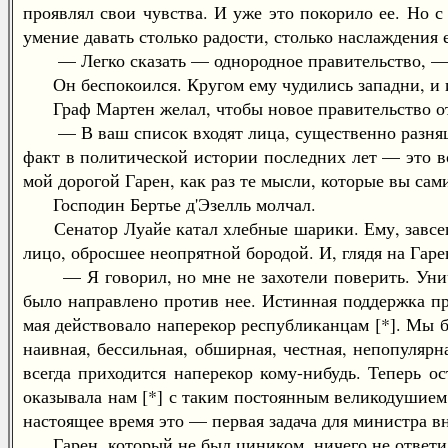
проявлял свои чувства. И уже это покорило ее. Но с
умение давать столько радости, столько наслаждения 
— Легко сказать — однородное правительство, — во
Он беспокоился. Кругом ему чудились западни, и их 
Граф Мартен желал, чтобы новое правительство отв
— В ваш список входят лица, существенно разнящие
факт в политической истории последних лет — это во
мой дорогой Гарен, как раз те мысли, которые вы са
Господин Бертье д'Эзелль молчал.
Сенатор Луайе катал хлебные шарики. Ему, завсегда
лицо, обросшее неопрятной бородой. И, глядя на Гаре
— Я говорил, но мне не захотели поверить. Уничт
было направлено против нее. Истинная поддержка пр
мая действовало наперекор республиканцам [*]. Мы 
наивная, бессильная, обширная, честная, непопулярн
всегда приходится наперекор кому-нибудь. Теперь о
оказывала нам [*] с таким постоянным великодушием
настоящее время это — первая задача для министра в
Гарен, который не был циником, ничего не ответи