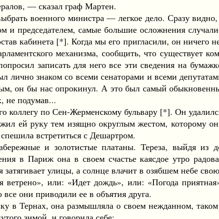
алов, — сказал граф Мартен.
ть военного министра — легкое дело. Сразу видно, что
ом и председателем, самые большие осложнения случали
став кабинета [*]. Когда мы его пригласили, он ничего н
рламентского механизма, сообщить, что существует ко
просил записать для него все эти сведения на бумажке.
был лично знаком со всеми сенаторами и всеми депутатам
м, он бы нас опрокинул. А это был самый обыкновенный
 не подумав...
 коллегу по Сен-Жерменскому бульвару [*]. Он удалилс
л ей руку тем изящно округлым жестом, которому он с
 спешила встретиться с Дешартром.
ежные и золотистые платаны. Тереза, выйдя из дом
ия в Париж она в своем счастье каясдое утро радовал
я затягивает улицы, а солнце влачит в озябшем небе сво
дня ветрено», или: «Идет дождь», или: «Погода приятна
 все они приводили ее в объятия друга.
у в Тернах, она размышляла о своем нежданном, таком п
утого зимой, и говорила себе: