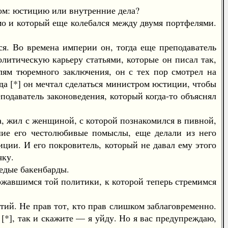
ом: юстицию или внутренние дела?
мо и который еще колебался между двумя портфелями.
 Во времена империи он, тогда еще преподаватель
олитическую карьеру статьями, которые он писал так,
елям тюремного заключения, он с тех пор смотрел на
ода [*] он мечтал сделаться министром юстиции, чтобы
еподаватель законоведения, который когда-то объяснял
, жил с женщиной, с которой познакомился в пивной,
вшие его честолюбивые помыслы, еще делали из него
иции. И его покровитель, который не давал ему этого
чку.
едые бакенбарды.
ржавшимся той политики, к которой теперь стремимся
й. Не прав тот, кто прав слишком заблаговременно.
[*], так и скажите — я уйду. Но я вас предупреждаю,