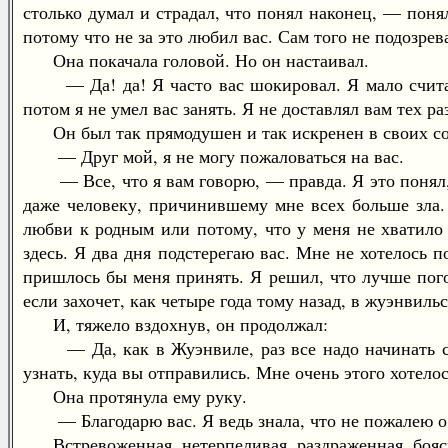
столько думал и страдал, что понял наконец, — пон
потому что не за это любил вас. Сам того не подозрев
Она покачала головой. Но он настаивал.
— Да! да! Я часто вас шокировал. Я мало считался
потом я не умел вас занять. Я не доставлял вам тех 
Он был так прямодушен и так искренен в своих сожал
— Друг мой, я не могу пожаловаться на вас.
— Все, что я вам говорю, — правда. Я это понял, к
даже человеку, причинившему мне всех больше зла. 
любви к родным или потому, что у меня не хватило
здесь. Я два дня подстерегаю вас. Мне не хотелось п
пришлось бы меня принять. Я решил, что лучше пого
если захочет, как четыре года тому назад, в жуэнвил
И, тяжело вздохнув, он продолжал:
— Да, как в Жуэнвиле, раз все надо начинать сызн
узнать, куда вы отправились. Мне очень этого хотелось
Она протянула ему руку.
— Благодарю вас. Я ведь знала, что не пожалею о т
Встревоженная, нетерпеливая, раздраженная, боясь т