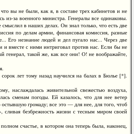
 вы не были, как я, в составе трех кабинетов и не
сь из-за военного министра. Генералы все одинаковы.
е смыслил в наших делах. Он знал только, что есть две
миссия по делам армии, финансовая комиссия, разные
.. Его незнание людей и дел пугало нас... Через две
и и вместе с ними интриговал против нас. Если бы не
 генерал, такой же, как все они! О! не воображайте,
я.
орок лет тому назад научился на балах в Бюлье [*].
у, наслаждалась живительной свежестью воздуха,
ась сменам погоды. Ей казалось, что для нее ветер
ю остывшую громаду; все это — для нее, для того, чтоб
я», сливая безбрежность жизни с тесным миром своей
олном счастье, в котором она теперь была, наконец,