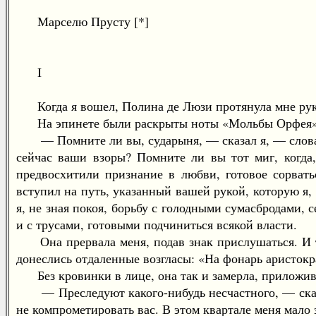
Марселю Прусту [*]
I
Когда я вошел, Полина де Люзи протянула мне руку
На эпинете были раскрыты ноты «Мольбы Орфея» [*]
— Помните ли вы, сударыня, — сказал я, — слова, п
сейчас ваши взоры? Помните ли вы тот миг, когда
предвосхитили признание в любви, готовое сорвать
вступил на путь, указанный вашей рукой, которую я, 
я, не зная покоя, борьбу с голодными сумасбродами
и с трусами, готовыми подчиниться всякой власти.
Она прервала меня, подав знак прислушаться. И ту
донеслись отдаленные возгласы: «На фонарь аристокр
Без кровинки в лице, она так и замерла, приложив 
— Преследуют какого-нибудь несчастного, — сказал
не компрометировать вас. В этом квартале меня мало 