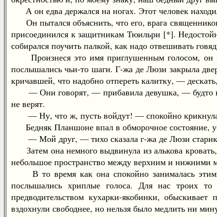
А он едва держался на ногах. Этот человек находил
Он пытался объяснить, что его, врага священников и
присоединился к защитникам Тюильри [*]. Недостойна
собирался поучить палкой, как надо отвешивать говяд
Произнеся это имя приглушенным голосом, он вдру
послышались чьи-то шаги. Г-жа де Люзи закрыла двер
кричавшей, что надобно отпереть калитку, — дескать
— Они говорят, — прибавила девушка, — будто в на
не верят.
— Ну, что ж, пусть войдут! — спокойно крикнула г
Бедняк Планшоне впал в обморочное состояние, услы
— Мой друг, — тихо сказала г-жа де Люзи старику,
Затем она немного выдвинула из алькова кровать, с
небольшое пространство между верхним и нижними 
В то время как она спокойно занималась этими п
послышались хриплые голоса. Для нас троих то 
предводительством кухарки-якобинки, обыскивает 
вздохнули свободнее, но нельзя было медлить ни мин