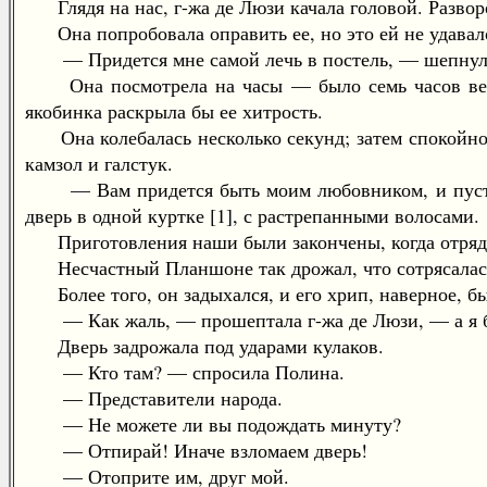
Глядя на нас, г-жа де Люзи качала головой. Развор
Она попробовала оправить ее, но это ей не удавал
— Придется мне самой лечь в постель, — шепнула
Она посмотрела на часы — было семь часов вечера
якобинка раскрыла бы ее хитрость.
Она колебалась несколько секунд; затем спокойно, 
камзол и галстук.
— Вам придется быть моим любовником, и пусть он
дверь в одной куртке [1], с растрепанными волосами.
Приготовления наши были закончены, когда отряд му
Несчастный Планшоне так дрожал, что сотрясалась
Более того, он задыхался, и его хрип, наверное, б
— Как жаль, — прошептала г-жа де Люзи, — а я была
Дверь задрожала под ударами кулаков.
— Кто там? — спросила Полина.
— Представители народа.
— Не можете ли вы подождать минуту?
— Отпирай! Иначе взломаем дверь!
— Отоприте им, друг мой.