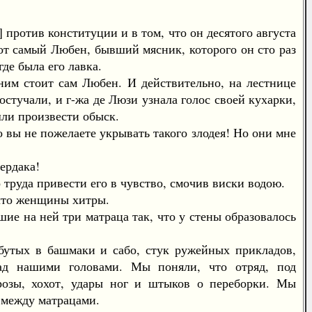
против конституции и в том, что он десятого августа
тот самый Любен, бывший мясник, которого он сто раз
де была его лавка.
им стоит сам Любен. И действительно, на лестнице
стучали, и г-жа де Люзи узнала голос своей кухарки,
шли произвести обыск.
ы не пожелаете укрывать такого злодея! Но они мне
ердака!
руда привести его в чувство, смочив виски водою.
что женщины хитры.
е на ней три матраца так, что у стены образовалось
утых в башмаки и сабо, стук ружейных прикладов,
над нашими головами. Мы поняли, что отряд, под
грозы, хохот, удары ног и штыков о переборки. Мы
 между матрацами.