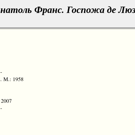
натоль Франс. Госпожа де Лю
--
 М.: 1958
т 2007
--