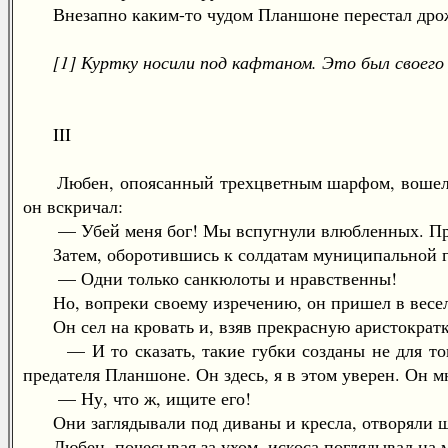
Внезапно каким-то чудом Планшоне перестал дрож
[1] Куртку носили под кафтаном. Это был своего
III
Любен, опоясанный трехцветным шарфом, вошел пер
он вскричал:
— Убей меня бог! Мы вспугнули влюбленных. Прос
Затем, оборотившись к солдатам муниципальной гв
— Одни только санкюлоты и нравственны!
Но, вопреки своему изречению, он пришел в весел
Он сел на кровать и, взяв прекрасную аристократку
— И то сказать, такие губки созданы не для того
предателя Планшоне. Он здесь, я в этом уверен. Он м
— Ну, что ж, ищите его!
Они заглядывали под диваны и кресла, отворяли ш
Любен, почесывая за ухом, искоса поглядывал на мен