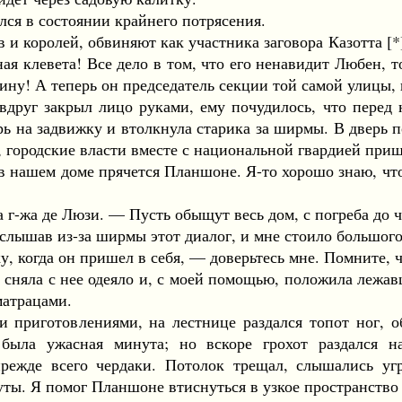
ся в состоянии крайнего потрясения.
 королей, обвиняют как участника заговора Казотта [*] 
я клевета! Все дело в том, что его ненавидит Любен, 
ину! А теперь он председатель секции той самой улицы, г
г закрыл лицо руками, ему почудилось, что перед н
ь на задвижку и втолкнула старика за ширмы. В дверь по
, городские власти вместе с национальной гвардией при
шем доме прячется Планшоне. Я-то хорошо знаю, что в
-жа де Люзи. — Пусть обыщут весь дом, с погреба до ч
шав из-за ширмы этот диалог, и мне стоило большого т
 когда он пришел в себя, — доверьтесь мне. Помните, 
няла с нее одеяло и, с моей помощью, положила лежавши
матрацами.
риготовлениями, на лестнице раздался топот ног, об
была ужасная минута; но вскоре грохот раздался 
прежде всего чердаки. Потолок трещал, слышались у
уты. Я помог Планшоне втиснуться в узкое пространство