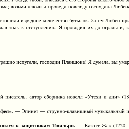
 возьми ключи и проведи повсюду господина Любена. Я
тошили изрядное количество бутылок. Затем Любен пр
 дав знак к отступлению. Я проводил их до ограды и, 
шно испугали, господин Планшоне! Я думала, вы умер
 писатель, автор сборника новелл «Утехи и дни» (18
фея».
— Эпинет — струнно-клавишный музыкальный ин
единился к защитникам Тюильри.
— Казотт Жак (1720 —