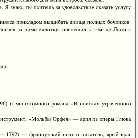
 знаю, ты почтешь за удовольствие оказать услугу
инялся прикладом вышибать днища полных бочонков.
заперев за ними калитку, поспешил к г-же де Люзи с
ли.
96) и многотомного романа «В поисках утраченного
струмент, «Мольбы Орфея» — ария из оперы Глюка
 1792) — французский поэт и писатель, ярый враг