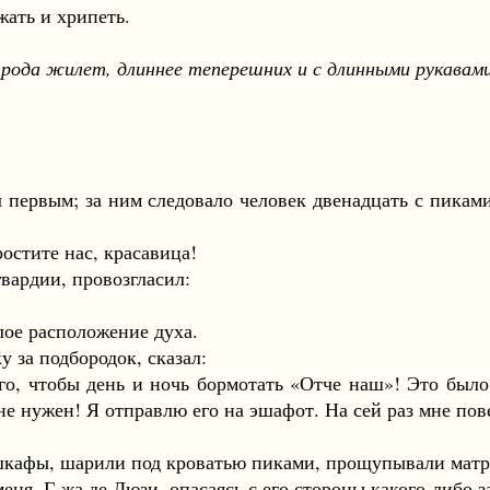
ать и хрипеть.
 рода жилет, длиннее теперешних и с длинными рукавами
вым; за ним следовало человек двенадцать с пиками. 
тите нас, красавица!
ардии, провозгласил:
ое расположение духа.
 за подбородок, сказал:
, чтобы день и ночь бормотать «Отче наш»! Это было
не нужен! Я отправлю его на эшафот. На сей раз мне пов
кафы, шарили под кроватью пиками, прощупывали мат
я. Г-жа де Люзи, опасаясь с его стороны какого-либо за