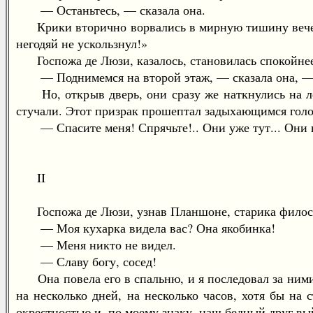
— Останьтесь, — сказала она.
Крики вторично ворвались в мирную тишину вечера.
негодяй не ускользнул!»
Госпожа де Люзи, казалось, становилась спокойнее
— Поднимемся на второй этаж, — сказала она, — на
Но, открыв дверь, они сразу же наткнулись на лес
стучали. Этот призрак прошептал задыхающимся голо
— Спасите меня! Спрячьте!.. Они уже тут... Они вз
II
Госпожа де Люзи, узнав Планшоне, старика филосо
— Моя кухарка видела вас? Она якобинка!
— Меня никто не видел.
— Славу богу, сосед!
Она повела его в спальню, и я последовал за ними.
на несколько дней, на несколько часов, хотя бы на 
окрестностью и, по моему знаку, наш бедный друг вы