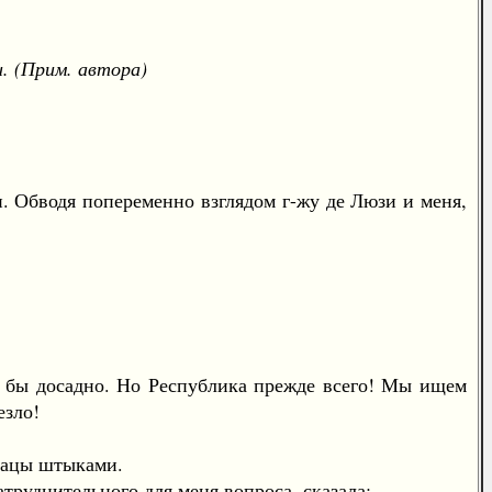
. (Прим. автора)
Обводя попеременно взглядом г-жу де Люзи и меня,
 бы досадно. Но Республика прежде всего! Мы ищем
езло!
рацы штыками.
труднительного для меня вопроса, сказала: