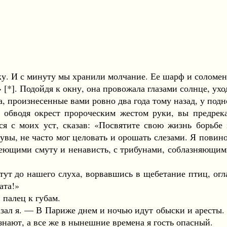
. И с минуту мы хранили молчание. Ее шарф и соломенн
. Подойдя к окну, она провожала глазами солнце, уход
роизнесенные вами ровно два года тому назад, у поднож
, обводя окрест пророческим жестом руки, вы предре
ся с моих уст, сказав: «Посвятите свою жизнь борьбе 
увы, не часто мог целовать и орошать слезами. Я повинов
, сеющими смуту и ненависть, с трибунами, соблазняющ
т до нашего слуха, ворвавшись в щебетание птиц, огл
ата!»
палец к губам.
 я. — В Париже днем и ночью идут обыски и аресты. М
знают, а все же в нынешние времена я гость опасный.