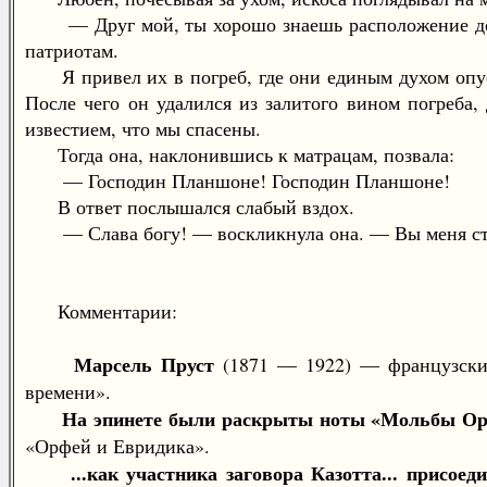
— Друг мой, ты хорошо знаешь расположение дома;
патриотам.
Я привел их в погреб, где они единым духом опус
После чего он удалился из залитого вином погреба,
известием, что мы спасены.
Тогда она, наклонившись к матрацам, позвала:
— Господин Планшоне! Господин Планшоне!
В ответ послышался слабый вздох.
— Слава богу! — воскликнула она. — Вы меня стра
Комментарии:
Марсель Пруст
(1871 — 1922) — французский
времени».
На эпинете были раскрыты ноты «Мольбы Ор
«Орфей и Евридика».
...как участника заговора Казотта... присо